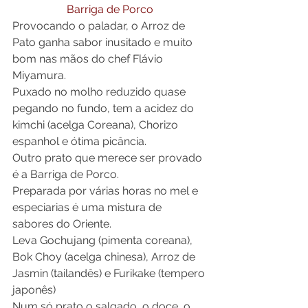
Barriga de Porco
Provocando o paladar, o Arroz de 
Pato ganha sabor inusitado e muito 
bom nas mãos do chef Flávio 
Miyamura.
Puxado no molho reduzido quase 
pegando no fundo, tem a acidez do 
kimchi (acelga Coreana), Chorizo 
espanhol e ótima picância.
Outro prato que merece ser provado 
é a Barriga de Porco.
Preparada por várias horas no mel e 
especiarias é uma mistura de 
sabores do Oriente.
Leva Gochujang (pimenta coreana), 
Bok Choy (acelga chinesa), Arroz de 
Jasmin (tailandês) e Furikake (tempero 
japonês)
Num só prato o salgado, o doce, o 