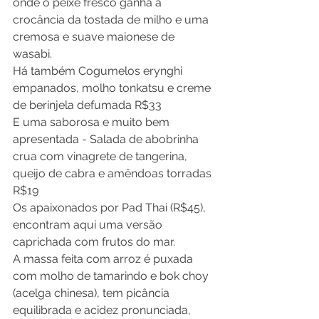
onde o peixe fresco ganha a 
crocância da tostada de milho e uma 
cremosa e suave maionese de 
wasabi.
Há também Cogumelos erynghi 
empanados, molho tonkatsu e creme 
de berinjela defumada R$33
E uma saborosa e muito bem 
apresentada - Salada de abobrinha 
crua com vinagrete de tangerina, 
queijo de cabra e amêndoas torradas 
R$19
Os apaixonados por Pad Thai (R$45), 
encontram aqui uma versão 
caprichada com frutos do mar.
A massa feita com arroz é puxada 
com molho de tamarindo e bok choy 
(acelga chinesa), tem picância 
equilibrada e acidez pronunciada, 