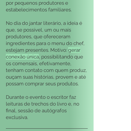
por pequenos produtores e
estabelecimentos familiares.
No dia do jantar literário, a ideia é
que, se possível, um ou mais
produtores, que ofereceram
ingredientes para o menu do chef,
estejam presentes. Motivo:
gerar
conexão única
, possibilitando que
os comensais, efetivamente,
tenham contato com quem produz,
ouçam suas histórias, provem e até
possam comprar seus produtos.
Durante o evento o escritor faz
leituras de trechos do livro e, no
final, sessão de autógrafos
exclusiva.