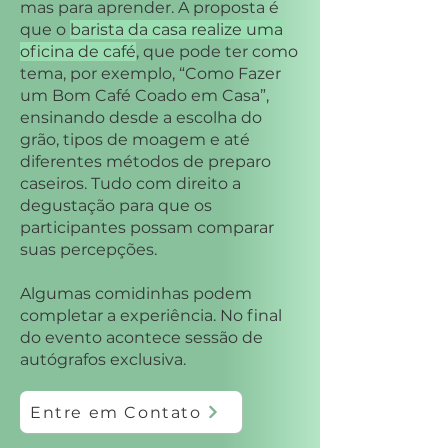
mas para aprender. A proposta é
que o
barista da casa realize uma
oficina de café
, que pode ter como
tema, por exemplo, “Como Fazer
um Bom Café Coado em Casa”,
ensinando desde a escolha do
grão, tipos de moagem e até
diferentes métodos de preparo
caseiros. Tudo com direito a
degustação para que os
participantes possam comparar
suas percepções.
Algumas comidinhas podem
completar a experiência. No final
do evento acontece sessão de
autógrafos exclusiva.
Entre em Contato