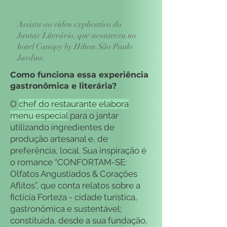
Assista ao vídeo explicativo do
Jantar Literário, que aconteceu no
hotel Canopy by Hilton São Paulo
Jardins.
Como funciona essa experiência
gastronômica e literária?
O
chef do restaurante elabora
menu especial
para o jantar
utilizando ingredientes de
produção artesanal e, de
preferência, local. Sua inspiração é
o romance “CONFORTAM-SE:
Olfatos Angustiados & Corações
Aflitos”, que conta relatos sobre a
fictícia Forteza - cidade turística,
gastronômica e sustentável;
constituída, desde a sua fundação,