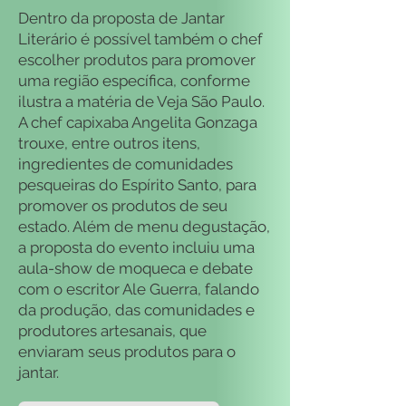
Dentro da proposta de Jantar
Literário é possível também o chef
escolher produtos para promover
uma região específica, conforme
ilustra a matéria de Veja São Paulo.
A chef capixaba Angelita Gonzaga
trouxe, entre outros itens,
ingredientes de comunidades
pesqueiras do Espírito Santo, para
promover os produtos de seu
estado. Além de menu degustação,
a proposta do evento incluiu uma
aula-show de moqueca e debate
com o escritor Ale Guerra, falando
da produção, das comunidades e
produtores artesanais, que
enviaram seus produtos para o
jantar.