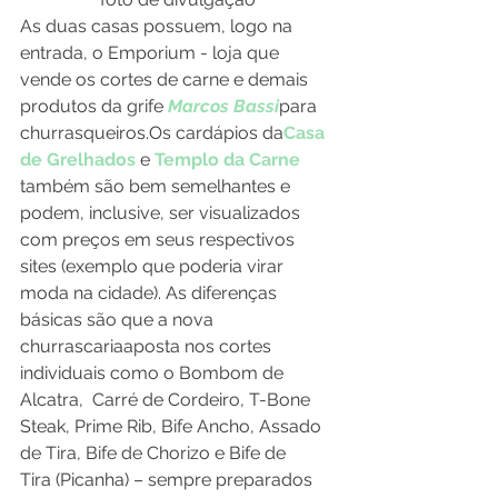
As duas casas possuem, logo na 
entrada, o Emporium - loja que 
vende os cortes de carne e demais 
produtos da grife 
Marcos Bassi
para 
churrasqueiros.
Os cardápios da
Casa 
de Grelhados
 e 
Templo da Carne
também são bem semelhantes e 
podem, inclusive, ser visualizados 
com preços em seus respectivos 
sites (exemplo que poderia virar 
moda na cidade). As diferenças 
básicas são que a nova 
churrascaria
aposta nos cortes 
individuais como o Bombom de 
Alcatra,  Carré de Cordeiro, T-Bone 
Steak, Prime Rib, Bife Ancho, Assado 
de Tira, Bife de Chorizo e Bife de 
Tira (Picanha) – sempre preparados 