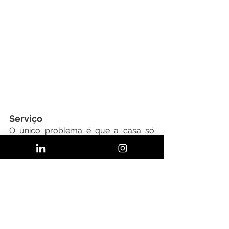
Serviço
O único problema é que a casa só 
atende delivery no Morumbi e Região.
Para comprar 
acesse
Whatsapp (+11 99391-3356) ou 
telefone (3507-1020). Qua-Dom | 18h-
23h
Instagram