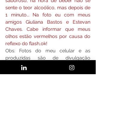
saboroso, na hora de beber não se 
sente o teor alcoólico, mas depois de 
1 minuto... Na foto eu com meus 
amigos Giuliana Bastos e Estevan 
Chaves. Cabe informar que meus 
olhos estão vermelhos por causa do 
reflexo do flash,ok!
Obs: Fotos do meu celular e as 
produzidas são de divulgação 
do 
NOH Bar
Onde Ir
Cozinhando Ideias
Cuecas na Cozinha
Ver tudo
Posts recentes