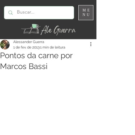
ME
NU
Alessander Guerra
1 de fev. de 2013
1 min de leitura
Pontos da carne por
Marcos Bassi